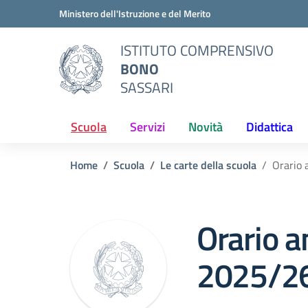
Vai ai contenuti
Vai al menu di navigazione
Vai al footer
Ministero dell'Istruzione e del Merito
ISTITUTO COMPRENSIVO
BONO
SASSARI
Scuola
Servizi
Novità
Didattica
Home
Scuola
Le carte della scuola
Orario 
Orario a
2025/2