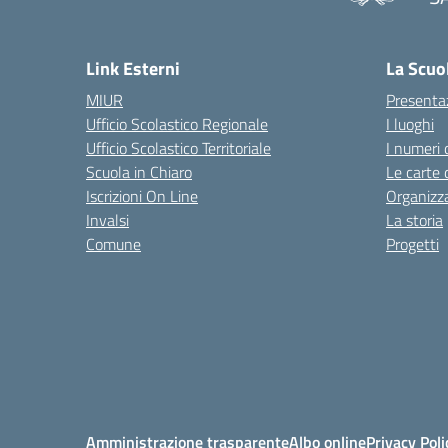
— 
Link Esterni
La Scuo
MIUR
Presenta
Ufficio Scolastico Regionale
I luoghi
Ufficio Scolastico Territoriale
I numeri 
Scuola in Chiaro
Le carte 
Iscrizioni On Line
Organizz
Invalsi
La storia
Comune
Progetti
Amministrazione trasparente
Albo online
Privacy Poli