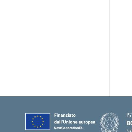
I
B
S