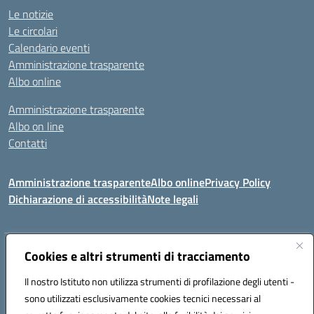
Le notizie
Le circolari
Calendario eventi
Amministrazione trasparente
Albo online
Amministrazione trasparente
Albo on line
Contatti
Amministrazione trasparente
Albo online
Privacy Policy
Dichiarazione di accessibilità
Note legali
Indirizzo:
Cookies e altri strumenti di tracciamento
Via Tirso, 07011 Bono (SS)
Centralino:
079790110
Email:
ssic820006@istruzione.it
Il nostro Istituto non utilizza strumenti di profilazione degli utenti -
Posta elettronica certificata (PEC):
ssic820006@pec.istruzione.it
sono utilizzati esclusivamente cookies tecnici necessari al
Codice fiscale: 81000530907