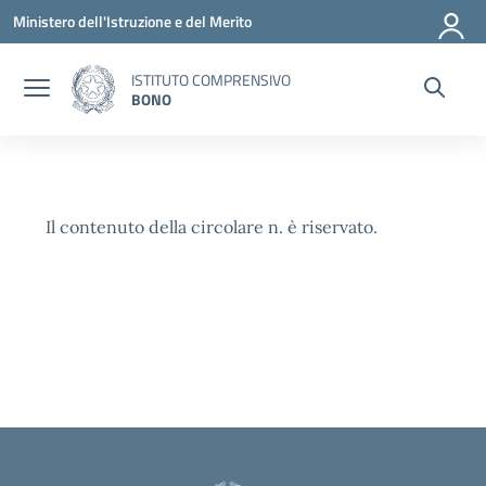
Vai ai contenuti
Vai al menu di navigazione
Vai al footer
Ministero dell'Istruzione e del Merito
ISTITUTO COMPRENSIVO
BONO
Il contenuto della circolare n. è riservato.