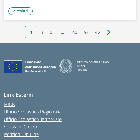
circolari
1
2
3
…
43
44
45
Pagina successiv
ISTITUTO COMPRENSIVO
BONO
SASSARI
— Visita la pagina iniziale della scuola
Link Esterni
MIUR
Ufficio Scolastico Regionale
Ufficio Scolastico Territoriale
Scuola in Chiaro
Iscrizioni On Line