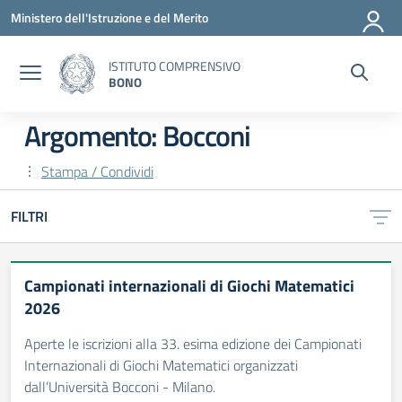
Vai ai contenuti
Vai al menu di navigazione
Vai al footer
Ministero dell'Istruzione e del Merito
ISTITUTO COMPRENSIVO
BONO
Argomento: Bocconi
Stampa / Condividi
FILTRI
Campionati internazionali di Giochi Matematici
2026
Aperte le iscrizioni alla 33. esima edizione dei Campionati
Internazionali di Giochi Matematici organizzati
dall’Università Bocconi - Milano.