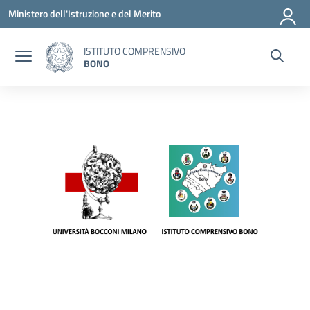
Vai ai contenuti
Vai al menu di navigazione
Vai al footer
Ministero dell'Istruzione e del Merito
ISTITUTO COMPRENSIVO
BONO