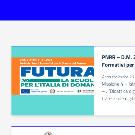
PNRR – D.M. 
Formativi per 
Anno scolastico 2
Missione 4 – Is
– : “Didattica di
transizione digit