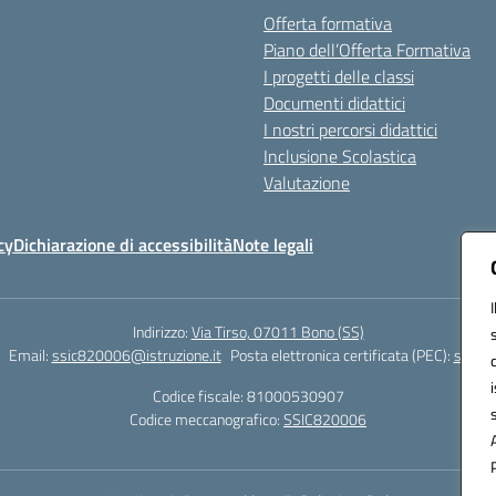
Offerta formativa
Piano dell’Offerta Formativa
I progetti delle classi
Documenti didattici
I nostri percorsi didattici
Inclusione Scolastica
Valutazione
cy
Dichiarazione di accessibilità
Note legali
Indirizzo:
Via Tirso, 07011 Bono (SS)
Email:
ssic820006@istruzione.it
Posta elettronica certificata (PEC):
ssic82
Codice fiscale: 81000530907
Codice meccanografico:
SSIC820006