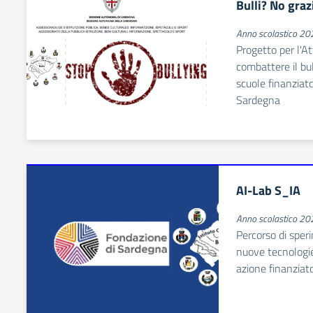
Bulli? No graz
Anno scolastico 2
Progetto per l'At
combattere il bul
scuole finanziat
Sardegna
AI-Lab S_IA
Anno scolastico 2
Percorso di sper
nuove tecnologie 
azione finanziat