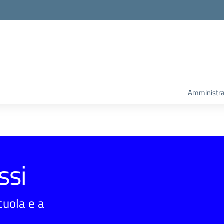
Amministra
ssi
scuola e a