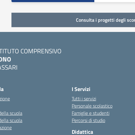
Consulta i progetti degli sco
STITUTO COMPRENSIVO
ONO
ASSARI
Visita la pagina iniziale della scuola
la
I Servizi
zione
Tutti i servizi
Personale scolastico
della scuola
Famiglie e studenti
della scuola
Percorsi di studio
azione
Didattica