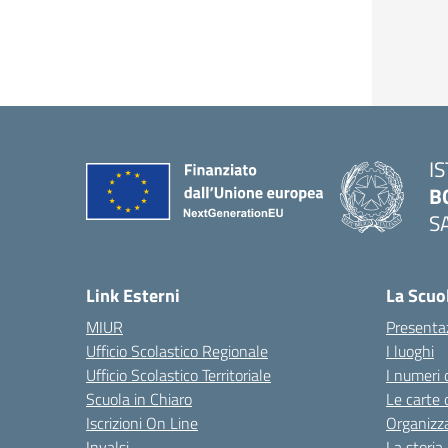
I
B
S
— 
Link Esterni
La Scuo
MIUR
Presenta
Ufficio Scolastico Regionale
I luoghi
Ufficio Scolastico Territoriale
I numeri 
Scuola in Chiaro
Le carte 
Iscrizioni On Line
Organizz
Invalsi
La storia