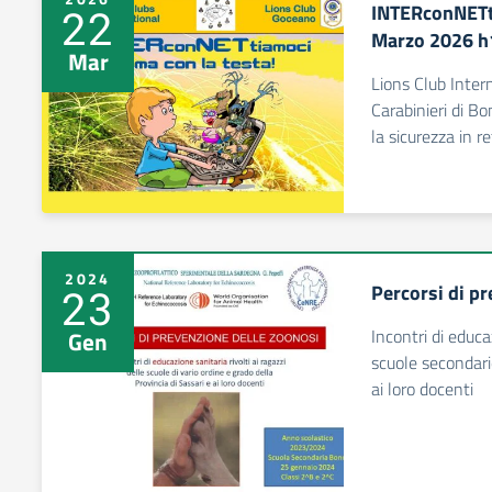
INTERconNETt
22
Marzo 2026 h
Mar
Lions Club Inte
Carabinieri di B
la sicurezza in r
2024
Percorsi di p
23
Incontri di educaz
Gen
scuole secondari
ai loro docenti