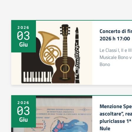
2026
Concerto di f
03
2026 h 17:00
Giu
Le Classi I, II e 
Musicale Bono vi
Bono
2026
Menzione Speci
03
ascoltare”, re
Giu
pluriclasse 1ª
Nule