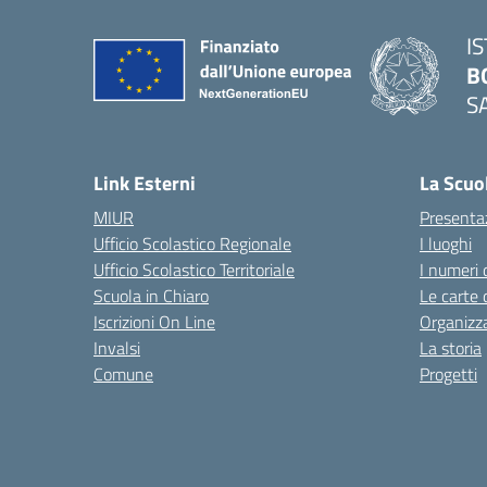
I
B
S
— 
Link Esterni
La Scuo
MIUR
Presenta
Ufficio Scolastico Regionale
I luoghi
Ufficio Scolastico Territoriale
I numeri 
Scuola in Chiaro
Le carte 
Iscrizioni On Line
Organizz
Invalsi
La storia
Comune
Progetti