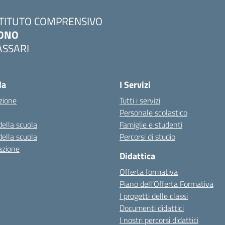
STITUTO COMPRENSIVO
ONO
ASSARI
Visita la pagina iniziale della scuola
la
I Servizi
zione
Tutti i servizi
Personale scolastico
della scuola
Famiglie e studenti
della scuola
Percorsi di studio
azione
Didattica
Offerta formativa
Piano dell’Offerta Formativa
I progetti delle classi
Documenti didattici
I nostri percorsi didattici