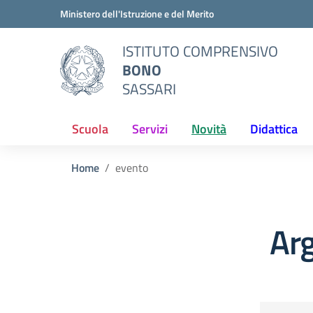
Vai ai contenuti
Vai al menu di navigazione
Vai al footer
Ministero dell'Istruzione e del Merito
ISTITUTO COMPRENSIVO
BONO
SASSARI
Scuola
Servizi
Novità
Didattica
Home
evento
Ar