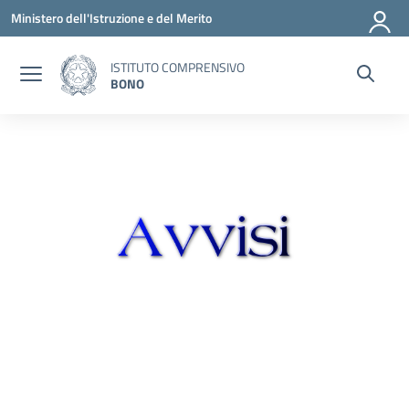
Vai ai contenuti
Vai al menu di navigazione
Vai al footer
Ministero dell'Istruzione e del Merito
ISTITUTO COMPRENSIVO
BONO