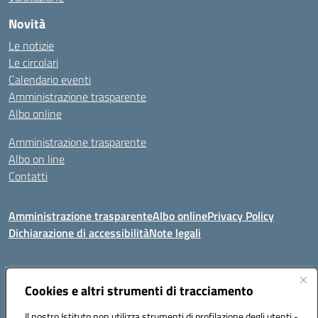
Novità
Le notizie
Le circolari
Calendario eventi
Amministrazione trasparente
Albo online
Amministrazione trasparente
Albo on line
Contatti
Amministrazione trasparente
Albo online
Privacy Policy
Dichiarazione di accessibilità
Note legali
Indirizzo:
Cookies e altri strumenti di tracciamento
Via Tirso, 07011 Bono (SS)
Centralino:
079790110
Email:
ssic820006@istruzione.it
Il nostro Istituto non utilizza strumenti di profilazione degli utenti -