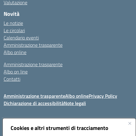
Valutazione
Novità
Le notizie
Le circolari
Calendario eventi
Amministrazione trasparente
Albo online
Amministrazione trasparente
Albo on line
Contatti
Amministrazione trasparente
Albo online
Privacy Policy
Dichiarazione di accessibilità
Note legali
Indirizzo:
Cookies e altri strumenti di tracciamento
Via Tirso, 07011 Bono (SS)
Centralino:
079790110
Email:
ssic820006@istruzione.it