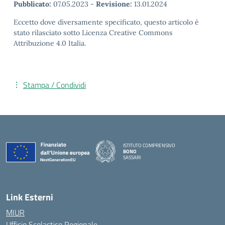
Pubblicato:
07.05.2023
-
Revisione:
13.01.2024
Eccetto dove diversamente specificato, questo articolo è
stato rilasciato sotto Licenza Creative Commons
Attribuzione 4.0 Italia.
Stampa / Condividi
ISTITUTO COMPRENSIVO
BONO
SASSARI
— Visita la pagina iniziale della scuola
Link Esterni
MIUR
Ufficio Scolastico Regionale