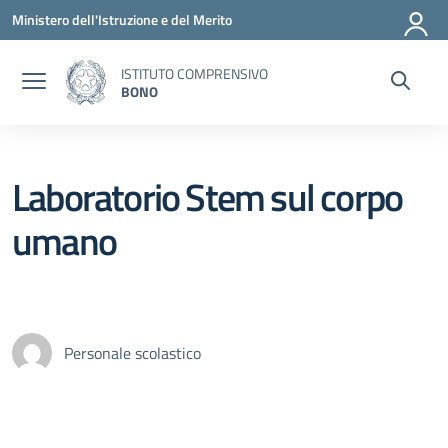
Vai ai contenuti
Vai al menu di navigazione
Vai al footer
Ministero dell'Istruzione e del Merito
ISTITUTO COMPRENSIVO
BONO
Laboratorio Stem sul corpo
umano
Personale scolastico