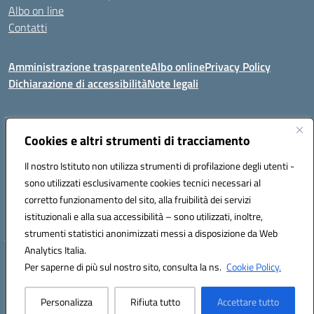
Albo on line
Contatti
Amministrazione trasparente
Albo online
Privacy Policy
Dichiarazione di accessibilità
Note legali
Indirizzo:
Cookies e altri strumenti di tracciamento
Via Tirso, 07011 Bono (SS)
Centralino:
079790110
Email:
ssic820006@istruzione.it
Il nostro Istituto non utilizza strumenti di profilazione degli utenti -
Posta elettronica certificata (PEC):
ssic820006@pec.istruzione.it
sono utilizzati esclusivamente cookies tecnici necessari al
Codice fiscale: 81000530907
corretto funzionamento del sito, alla fruibilità dei servizi
Codice meccanografico:
SSIC820006
istituzionali e alla sua accessibilità – sono utilizzati, inoltre,
strumenti statistici anonimizzati messi a disposizione da Web
Analytics Italia.
Hosting & Powered by 3D Solution S.r.l.
Per saperne di più sul nostro sito, consulta la ns.
Cookie Policy.
Concept & Design by Designers Italia
Personalizza
Rifiuta tutto
Accettare tutto