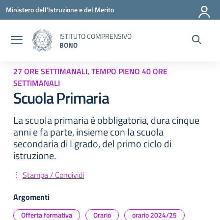
Vai ai contenuti
Vai al menu di navigazione
Vai al footer
Ministero dell'Istruzione e del Merito
ISTITUTO COMPRENSIVO
BONO
27 ORE SETTIMANALI, TEMPO PIENO 40 ORE
SETTIMANALI
Scuola Primaria
La scuola primaria è obbligatoria, dura cinque
anni e fa parte, insieme con la scuola
secondaria di I grado, del primo ciclo di
istruzione.
Stampa / Condividi
Argomenti
Offerta formativa
Orario
orario 2024/25