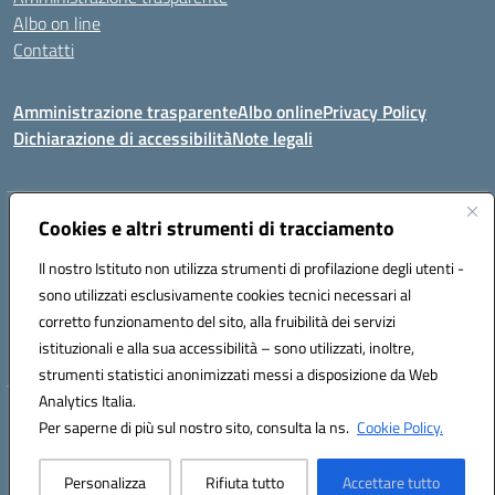
Albo on line
Contatti
Amministrazione trasparente
Albo online
Privacy Policy
Dichiarazione di accessibilità
Note legali
Indirizzo:
Cookies e altri strumenti di tracciamento
Via Tirso, 07011 Bono (SS)
Centralino:
079790110
Email:
ssic820006@istruzione.it
Il nostro Istituto non utilizza strumenti di profilazione degli utenti -
Posta elettronica certificata (PEC):
ssic820006@pec.istruzione.it
sono utilizzati esclusivamente cookies tecnici necessari al
Codice fiscale: 81000530907
corretto funzionamento del sito, alla fruibilità dei servizi
Codice meccanografico:
SSIC820006
istituzionali e alla sua accessibilità – sono utilizzati, inoltre,
strumenti statistici anonimizzati messi a disposizione da Web
Analytics Italia.
Hosting & Powered by 3D Solution S.r.l.
Per saperne di più sul nostro sito, consulta la ns.
Cookie Policy.
Concept & Design by Designers Italia
Personalizza
Rifiuta tutto
Accettare tutto