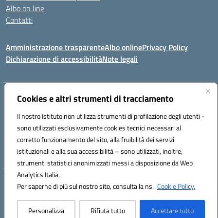
Albo on line
Contatti
Amministrazione trasparente
Albo online
Privacy Policy
Dichiarazione di accessibilità
Note legali
Indirizzo:
Cookies e altri strumenti di tracciamento
Via Tirso, 07011 Bono (SS)
Centralino:
079790110
Email:
ssic820006@istruzione.it
Il nostro Istituto non utilizza strumenti di profilazione degli utenti -
Posta elettronica certificata (PEC):
ssic820006@pec.istruzione.it
sono utilizzati esclusivamente cookies tecnici necessari al
Codice fiscale: 81000530907
corretto funzionamento del sito, alla fruibilità dei servizi
Codice meccanografico:
SSIC820006
istituzionali e alla sua accessibilità – sono utilizzati, inoltre,
strumenti statistici anonimizzati messi a disposizione da Web
Analytics Italia.
Hosting & Powered by 3D Solution S.r.l.
Per saperne di più sul nostro sito, consulta la ns.
Cookie Policy.
Concept & Design by Designers Italia
Personalizza
Rifiuta tutto
Accettare tutto