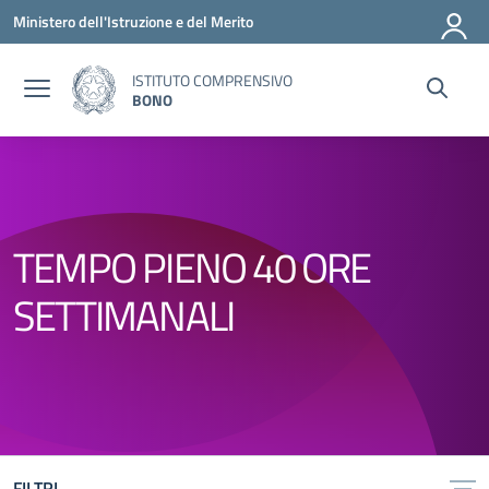
Vai ai contenuti
Vai al menu di navigazione
Vai al footer
Ministero dell'Istruzione e del Merito
ISTITUTO COMPRENSIVO
BONO
TEMPO PIENO 40 ORE
SETTIMANALI
FILTRI