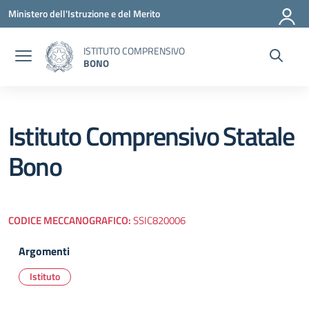
Vai ai contenuti
Vai al menu di navigazione
Vai al footer
Ministero dell'Istruzione e del Merito
ISTITUTO COMPRENSIVO
BONO
Istituto Comprensivo Statale
Bono
CODICE MECCANOGRAFICO:
SSIC820006
Argomenti
Istituto