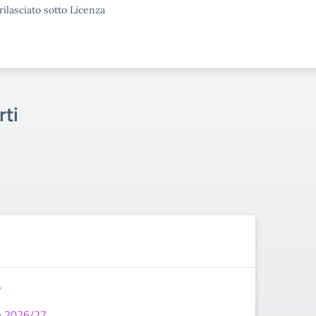
rilasciato sotto Licenza
rti
7
zia 2026/27