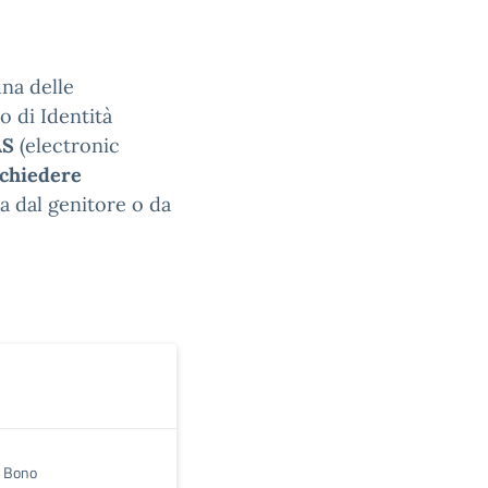
una delle
o di Identità
AS
(electronic
ichiedere
ta dal genitore o da
 , Bono