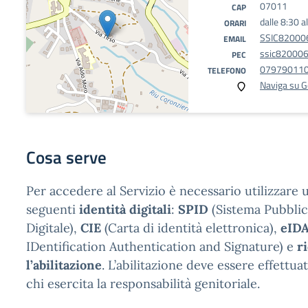
07011
CAP
dalle 8:30 a
ORARI
SSIC820006
EMAIL
ssic820006@
PEC
07979011
TELEFONO
Naviga su 
Cosa serve
Per accedere al Servizio è necessario utilizzare 
seguenti
identità digitali
:
SPID
(Sistema Pubblic
Digitale),
CIE
(Carta di identità elettronica),
eID
IDentification Authentication and Signature) e
r
l’abilitazione
. L’abilitazione deve essere effettua
chi esercita la responsabilità genitoriale.