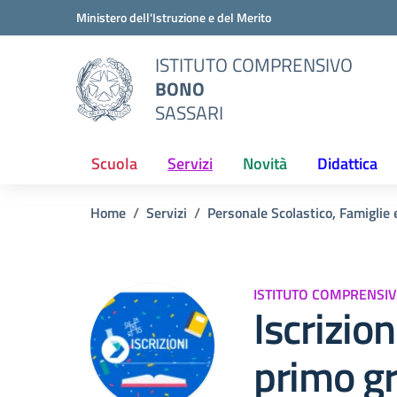
Vai ai contenuti
Vai al menu di navigazione
Vai al footer
Ministero dell'Istruzione e del Merito
ISTITUTO COMPRENSIVO
BONO
SASSARI
Scuola
Servizi
Novità
Didattica
Home
Servizi
Personale Scolastico, Famiglie 
ISTITUTO COMPRENSI
Iscrizio
primo g