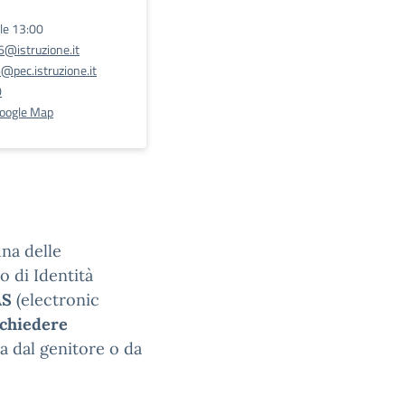
lle 13:00
@istruzione.it
pec.istruzione.it
0
Google Map
una delle
o di Identità
AS
(electronic
ichiedere
ta dal genitore o da