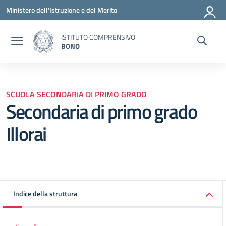
Vai ai contenuti
Vai al menu di navigazione
Vai al footer
Ministero dell'Istruzione e del Merito
ISTITUTO COMPRENSIVO
BONO
SCUOLA SECONDARIA DI PRIMO GRADO
Secondaria di primo grado
Illorai
Indice della struttura