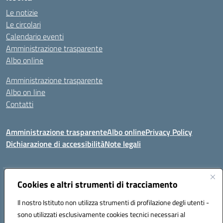
Le notizie
Le circolari
Calendario eventi
Amministrazione trasparente
Albo online
Amministrazione trasparente
Albo on line
Contatti
Amministrazione trasparente
Albo online
Privacy Policy
Dichiarazione di accessibilità
Note legali
Indirizzo:
Cookies e altri strumenti di tracciamento
Via Tirso, 07011 Bono (SS)
Centralino:
079790110
Email:
ssic820006@istruzione.it
Il nostro Istituto non utilizza strumenti di profilazione degli utenti -
Posta elettronica certificata (PEC):
ssic820006@pec.istruzione.it
sono utilizzati esclusivamente cookies tecnici necessari al
Codice fiscale: 81000530907