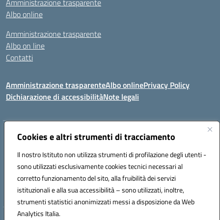
Amministrazione trasparente
Albo online
Amministrazione trasparente
Albo on line
Contatti
Amministrazione trasparente
Albo online
Privacy Policy
Dichiarazione di accessibilità
Note legali
Indirizzo:
Cookies e altri strumenti di tracciamento
Via Tirso, 07011 Bono (SS)
Centralino:
079790110
Email:
ssic820006@istruzione.it
Il nostro Istituto non utilizza strumenti di profilazione degli utenti -
Posta elettronica certificata (PEC):
ssic820006@pec.istruzione.it
sono utilizzati esclusivamente cookies tecnici necessari al
Codice fiscale: 81000530907
corretto funzionamento del sito, alla fruibilità dei servizi
Codice meccanografico:
SSIC820006
istituzionali e alla sua accessibilità – sono utilizzati, inoltre,
strumenti statistici anonimizzati messi a disposizione da Web
Analytics Italia.