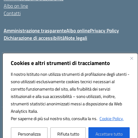
Albo on line
Contatti
Amministrazione trasparente
Albo online
Privacy Policy
Dichiarazione di accessibilità
Note legali
Indirizzo:
Cookies e altri strumenti di tracciamento
Via Tirso, 07011 Bono (SS)
Centralino:
079790110
Email:
ssic820006@istruzione.it
Il nostro Istituto non utilizza strumenti di profilazione degli utenti -
Posta elettronica certificata (PEC):
ssic820006@pec.istruzione.it
sono utilizzati esclusivamente cookies tecnici necessari al
Codice fiscale: 81000530907
corretto funzionamento del sito, alla fruibilità dei servizi
Codice meccanografico:
SSIC820006
istituzionali e alla sua accessibilità – sono utilizzati, inoltre,
strumenti statistici anonimizzati messi a disposizione da Web
Analytics Italia.
Hosting & Powered by 3D Solution S.r.l.
Per saperne di più sul nostro sito, consulta la ns.
Cookie Policy.
Concept & Design by Designers Italia
Personalizza
Rifiuta tutto
Accettare tutto