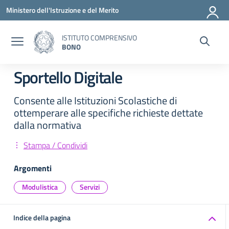
Vai ai contenuti
Vai al menu di navigazione
Vai al footer
Ministero dell'Istruzione e del Merito
ISTITUTO COMPRENSIVO
BONO
Sportello Digitale
Consente alle Istituzioni Scolastiche di
ottemperare alle specifiche richieste dettate
dalla normativa
Stampa / Condividi
Argomenti
Modulistica
Servizi
Indice della pagina