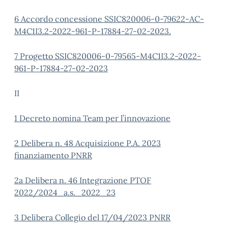
6 Accordo concessione SSIC820006-0-79622-AC-
M4C1I3.2-2022-961-P-17884-27-02-2023.
7 Progetto SSIC820006-0-79565-M4C1I3.2-2022-
961-P-17884-27-02-2023
II
1 Decreto nomina Team per l’innovazione
2 Delibera n. 48 Acquisizione P.A. 2023
finanziamento PNRR
2a Delibera n. 46 Integrazione PTOF
2022/2024_a.s._2022_23
3 Delibera Collegio del 17/04/2023 PNRR