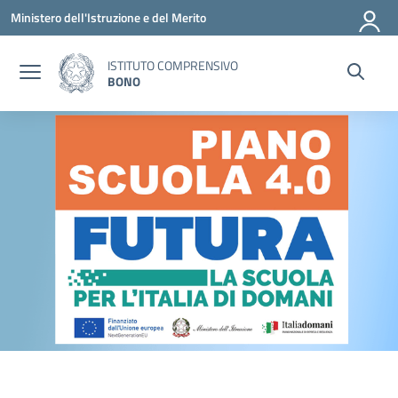
Vai ai contenuti
Vai al menu di navigazione
Vai al footer
Ministero dell'Istruzione e del Merito
ISTITUTO COMPRENSIVO
BONO