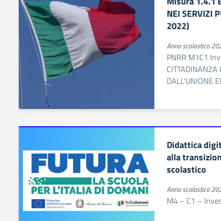
Misura 1.4.1
NEI SERVIZI 
2022)
Anno scolastico 2
PNRR M1C1 Inve
CITTADINANZA 
DALL’UNIONE E
Didattica digi
alla transizio
scolastico
Anno scolastico 2
M4 – C1 – Inves