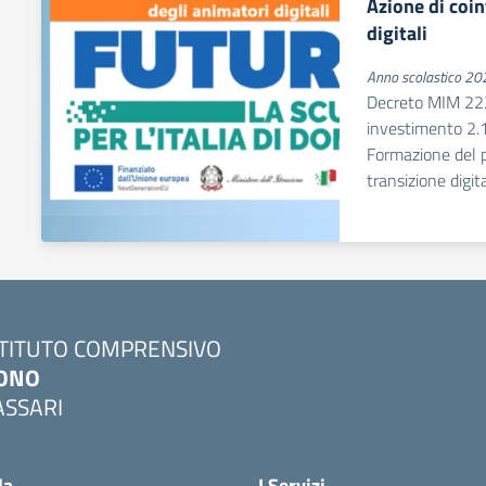
Azione di coi
digitali
Anno scolastico 2
Decreto MIM 222
investimento 2.1
Formazione del p
transizione digit
STITUTO COMPRENSIVO
ONO
ASSARI
Visita la pagina iniziale della scuola
la
I Servizi