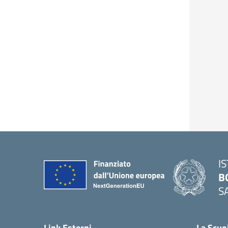
I
B
S
— 
Link Esterni
La Scuo