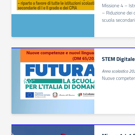
Missione 4 – Is
– Riduzione dei di
scuola secondari
STEM Digitale
Anno scolastico 2
Nuove competenz