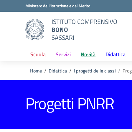
Vai ai contenuti
Vai al menu di navigazione
Vai al footer
Ministero dell'Istruzione e del Merito
ISTITUTO COMPRENSIVO
BONO
SASSARI
Scuola
Servizi
Novità
Didattica
Home
Didattica
I progetti delle classi
Prog
Progetti PNRR