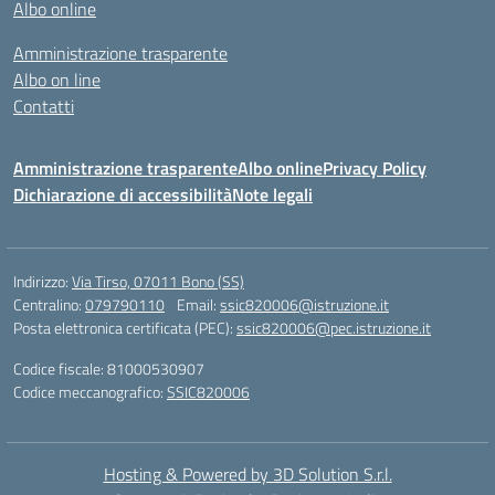
Albo online
Amministrazione trasparente
Albo on line
Contatti
Amministrazione trasparente
Albo online
Privacy Policy
Dichiarazione di accessibilità
Note legali
Indirizzo:
Via Tirso, 07011 Bono (SS)
Centralino:
079790110
Email:
ssic820006@istruzione.it
Posta elettronica certificata (PEC):
ssic820006@pec.istruzione.it
Codice fiscale: 81000530907
Codice meccanografico:
SSIC820006
Hosting & Powered by 3D Solution S.r.l.