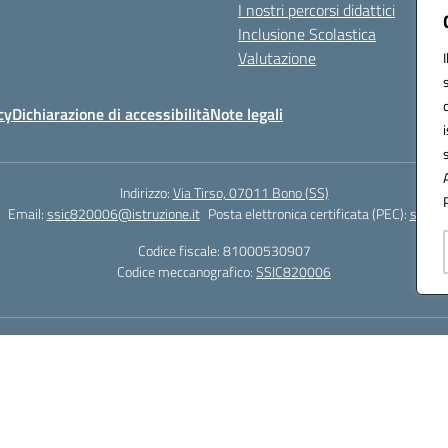
I nostri percorsi didattici
Inclusione Scolastica
Valutazione
cy
Dichiarazione di accessibilità
Note legali
Indirizzo:
Via Tirso, 07011 Bono (SS)
Email:
ssic820006@istruzione.it
Posta elettronica certificata (PEC):
ssic82
Codice fiscale: 81000530907
Codice meccanografico:
SSIC820006
Hosting & Powered by 3D Solution S.r.l.
Concept & Design by Designers Italia