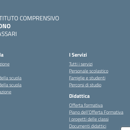
STITUTO COMPRENSIVO
ONO
ASSARI
Visita la pagina iniziale della scuola
la
I Servizi
zione
Tutti i servizi
Personale scolastico
della scuola
Famiglie e studenti
della scuola
Percorsi di studio
azione
Didattica
Offerta formativa
Piano dell’Offerta Formativa
I progetti delle classi
Documenti didattici