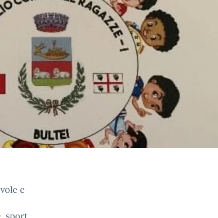
evole e
, sport,