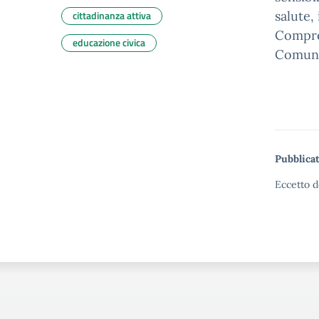
cittadinanza attiva
salute,
Compren
educazione civica
Comunal
Pubblicat
Eccetto d