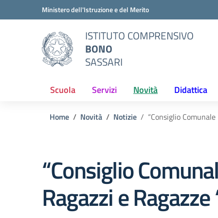
Vai ai contenuti
Vai al menu di navigazione
Vai al footer
Ministero dell'Istruzione e del Merito
ISTITUTO COMPRENSIVO
BONO
SASSARI
Scuola
Servizi
Novità
Didattica
Home
Novità
Notizie
“Consiglio Comunale 
“Consiglio Comuna
Ragazzi e Ragazze “