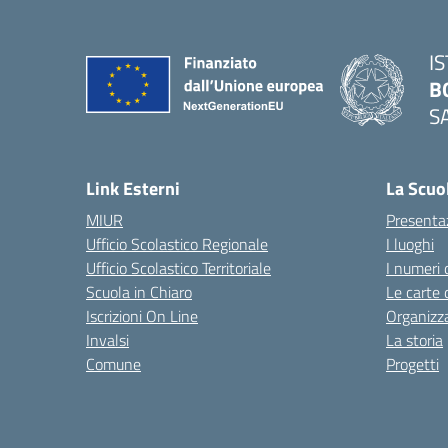
I
B
S
— 
Link Esterni
La Scuo
MIUR
Presenta
Ufficio Scolastico Regionale
I luoghi
Ufficio Scolastico Territoriale
I numeri 
Scuola in Chiaro
Le carte 
Iscrizioni On Line
Organizz
Invalsi
La storia
Comune
Progetti