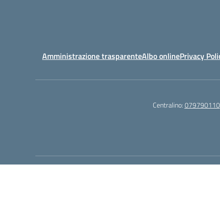
Amministrazione trasparente
Albo online
Privacy Poli
Centralino:
079790110