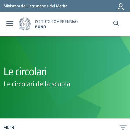
Vai ai contenuti
Vai al menu di navigazione
Vai al footer
Ministero dell'Istruzione e del Merito
ISTITUTO COMPRENSIVO
BONO
Le circolari
Le circolari della scuola
FILTRI