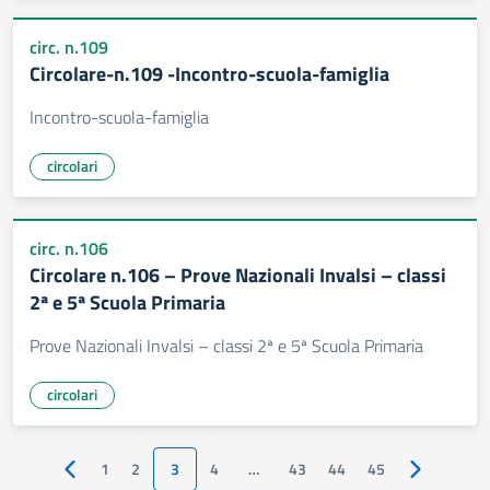
circ. n.109
Circolare-n.109 -Incontro-scuola-famiglia
Incontro-scuola-famiglia
circolari
circ. n.106
Circolare n.106 – Prove Nazionali Invalsi – classi
2ª e 5ª Scuola Primaria
Prove Nazionali Invalsi – classi 2ª e 5ª Scuola Primaria
circolari
1
2
3
4
…
43
44
45
Pagina precedente
Pagina succ