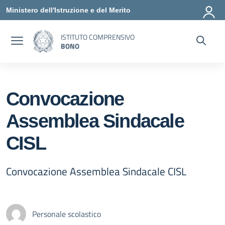
Vai ai contenuti
Vai al menu di navigazione
Vai al footer
Ministero dell'Istruzione e del Merito
ISTITUTO COMPRENSIVO
BONO
Convocazione
Assemblea Sindacale
CISL
Convocazione Assemblea Sindacale CISL
Personale scolastico