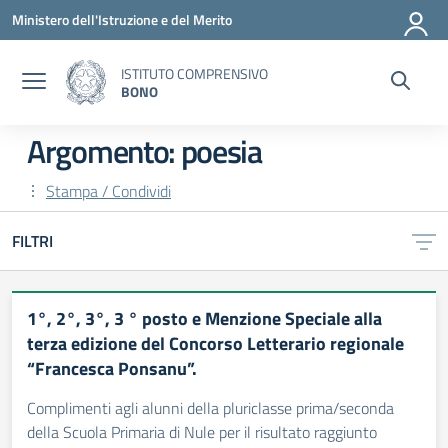
Vai ai contenuti
Vai al menu di navigazione
Vai al footer
Ministero dell'Istruzione e del Merito
ISTITUTO COMPRENSIVO
BONO
Argomento: poesia
Stampa / Condividi
FILTRI
1°, 2°, 3°, 3 ° posto e Menzione Speciale alla
terza edizione del Concorso Letterario regionale
“Francesca Ponsanu”.
Complimenti agli alunni della pluriclasse prima/seconda
della Scuola Primaria di Nule per il risultato raggiunto