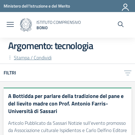
Vai ai contenuti
Vai al menu di navigazione
Vai al footer
Ministero dell'Istruzione e del Merito
ISTITUTO COMPRENSIVO
BONO
Argomento: tecnologia
Stampa / Condividi
FILTRI
A Bottidda per parlare della tradizione del pane e
del lievito madre con Prof. Antonio Farris-
Università di Sassari
Articolo Pubblicato da Sassari Notizie sull'evento promosso
da Associazione culturale Ispidientos e Carlo Delfino Editore