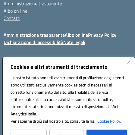
Amministrazione trasparente
Albo on line
Contatti
Amministrazione trasparente
Albo online
Privacy Policy
Dichiarazione di accessibilità
Note legali
Cookies e altri strumenti di tracciamento
Indirizzo:
Via Tirso, 07011 Bono (SS)
Centralino:
079790110
Email:
ssic820006@istruzione.it
Il nostro Istituto non utilizza strumenti di profilazione degli utenti -
Posta elettronica certificata (PEC):
ssic820006@pec.istruzione.it
sono utilizzati esclusivamente cookies tecnici necessari al
Codice fiscale: 81000530907
corretto funzionamento del sito, alla fruibilità dei servizi
Codice meccanografico:
SSIC820006
istituzionali e alla sua accessibilità – sono utilizzati, inoltre,
strumenti statistici anonimizzati messi a disposizione da Web
Analytics Italia.
Hosting & Powered by 3D Solution S.r.l.
Per saperne di più sul nostro sito, consulta la ns.
Cookie Policy.
Concept & Design by Designers Italia