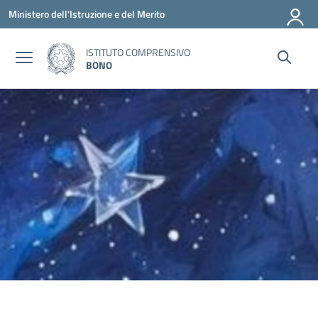
Vai ai contenuti
Vai al menu di navigazione
Vai al footer
Ministero dell'Istruzione e del Merito
ISTITUTO COMPRENSIVO
BONO