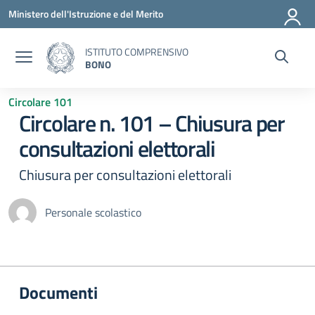
Vai ai contenuti
Vai al menu di navigazione
Vai al footer
Ministero dell'Istruzione e del Merito
ISTITUTO COMPRENSIVO
BONO
Circolare 101
Circolare n. 101 – Chiusura per
consultazioni elettorali
Chiusura per consultazioni elettorali
Personale scolastico
Documenti