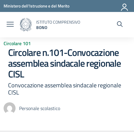
Vai ai contenuti
Vai al menu di navigazione
Vai al footer
Ministero dell'Istruzione e del Merito
ISTITUTO COMPRENSIVO
BONO
Circolare 101
Circolare n.101-Convocazione
assemblea sindacale regionale
CISL
Convocazione assemblea sindacale regionale
CISL
Personale scolastico