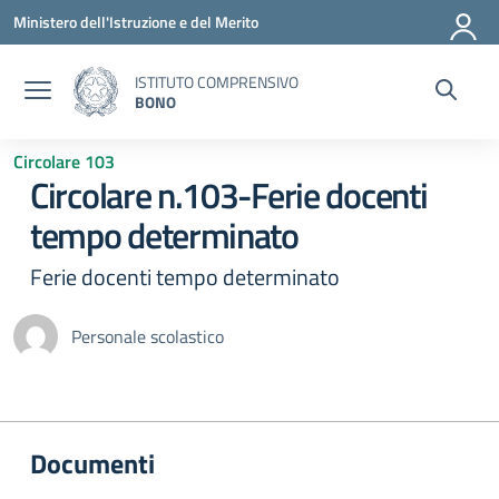
Vai ai contenuti
Vai al menu di navigazione
Vai al footer
Ministero dell'Istruzione e del Merito
ISTITUTO COMPRENSIVO
BONO
Circolare 103
Circolare n.103-Ferie docenti
tempo determinato
Ferie docenti tempo determinato
Personale scolastico
Documenti