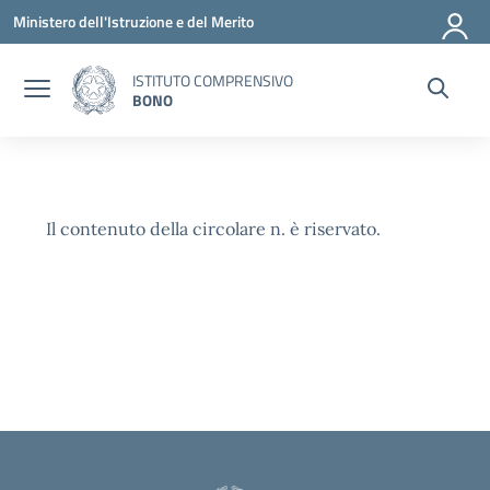
Vai ai contenuti
Vai al menu di navigazione
Vai al footer
Ministero dell'Istruzione e del Merito
ISTITUTO COMPRENSIVO
BONO
Il contenuto della circolare n. è riservato.