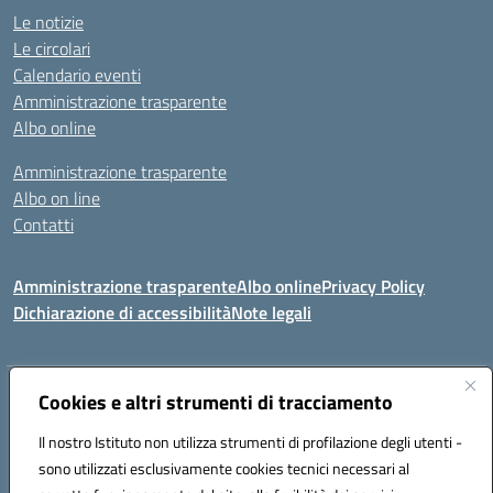
Le notizie
Le circolari
Calendario eventi
Amministrazione trasparente
Albo online
Amministrazione trasparente
Albo on line
Contatti
Amministrazione trasparente
Albo online
Privacy Policy
Dichiarazione di accessibilità
Note legali
Indirizzo:
Cookies e altri strumenti di tracciamento
Via Tirso, 07011 Bono (SS)
Centralino:
079790110
Email:
ssic820006@istruzione.it
Il nostro Istituto non utilizza strumenti di profilazione degli utenti -
Posta elettronica certificata (PEC):
ssic820006@pec.istruzione.it
sono utilizzati esclusivamente cookies tecnici necessari al
Codice fiscale: 81000530907