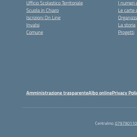
Ufficio Scolastico Territoriale
I numeri 
Scuola in Chiaro
Le carte 
Iscrizioni On Line
Organizz
Invalsi
La storia
Comune
Progetti
Amministrazione trasparente
Albo online
Privacy Poli
Centralino:
079790110