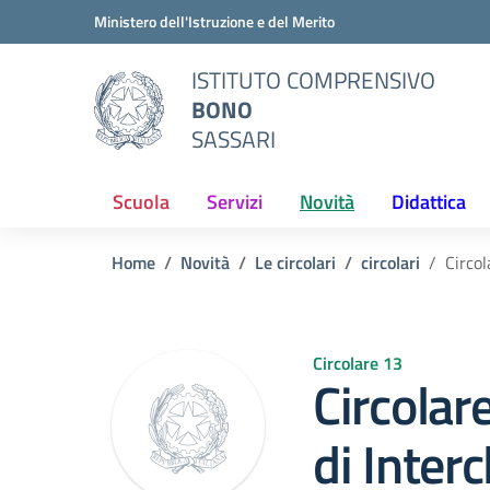
Vai ai contenuti
Vai al menu di navigazione
Vai al footer
Ministero dell'Istruzione e del Merito
ISTITUTO COMPRENSIVO
BONO
SASSARI
Scuola
Servizi
Novità
Didattica
Home
Novità
Le circolari
circolari
Circol
Circolare 13
Circolar
di Inter