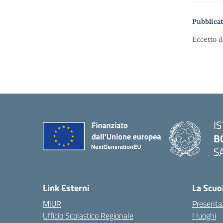
Pubblicat
Eccetto d
I
B
S
— 
Link Esterni
La Scuo
MIUR
Presenta
Ufficio Scolastico Regionale
I luoghi