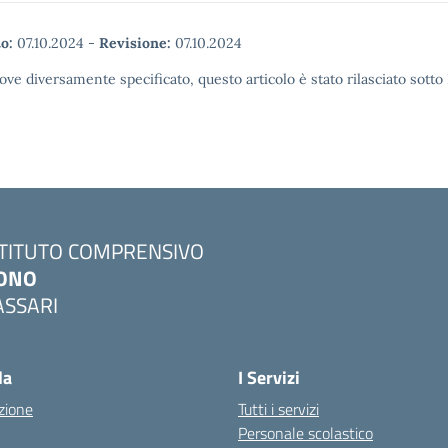
o:
07.10.2024
-
Revisione:
07.10.2024
ove diversamente specificato, questo articolo è stato rilasciato sott
STITUTO COMPRENSIVO
ONO
ASSARI
Visita la pagina iniziale della scuola
la
I Servizi
zione
Tutti i servizi
Personale scolastico