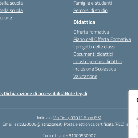
della scuola
Famiglie e studenti
della scuola
Percorsi di studio
azione
Didattica
Offerta formativa
Piano dell’Offerta Formativa
I progetti delle classi
Documenti didattici
I nostri percorsi didattici
Inclusione Scolastica
Valutazione
cy
Dichiarazione di accessibilità
Note legali
Indirizzo:
Via Tirso, 07011 Bono (SS)
Email:
ssic820006@istruzione.it
Posta elettronica certificata (PEC):
ssic82
Codice fiscale: 81000530907