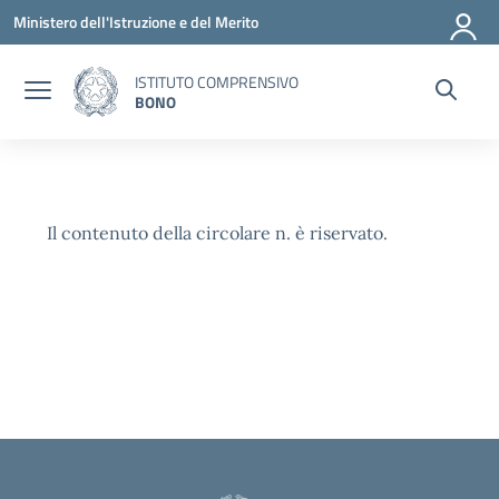
Vai ai contenuti
Vai al menu di navigazione
Vai al footer
Ministero dell'Istruzione e del Merito
ISTITUTO COMPRENSIVO
BONO
Il contenuto della circolare n. è riservato.