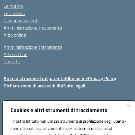
Le notizie
Le circolari
Calendario eventi
Amministrazione trasparente
Albo online
Amministrazione trasparente
Albo on line
Contatti
Amministrazione trasparente
Albo online
Privacy Policy
Dichiarazione di accessibilità
Note legali
Indirizzo:
Cookies e altri strumenti di tracciamento
Via Tirso, 07011 Bono (SS)
Centralino:
079790110
Email:
ssic820006@istruzione.it
Il nostro Istituto non utilizza strumenti di profilazione degli utenti -
Posta elettronica certificata (PEC):
ssic820006@pec.istruzione.it
sono utilizzati esclusivamente cookies tecnici necessari al
Codice fiscale: 81000530907