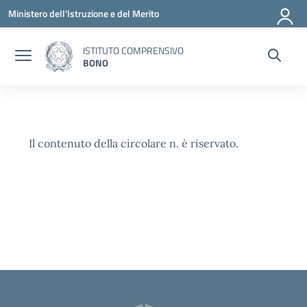
Vai ai contenuti
Vai al menu di navigazione
Vai al footer
Ministero dell'Istruzione e del Merito
ISTITUTO COMPRENSIVO
BONO
Il contenuto della circolare n. è riservato.