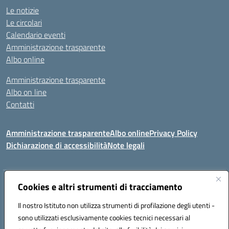
Le notizie
Le circolari
Calendario eventi
Amministrazione trasparente
Albo online
Amministrazione trasparente
Albo on line
Contatti
Amministrazione trasparente
Albo online
Privacy Policy
Dichiarazione di accessibilità
Note legali
Indirizzo:
Cookies e altri strumenti di tracciamento
Via Tirso, 07011 Bono (SS)
Centralino:
079790110
Email:
ssic820006@istruzione.it
Il nostro Istituto non utilizza strumenti di profilazione degli utenti -
Posta elettronica certificata (PEC):
ssic820006@pec.istruzione.it
sono utilizzati esclusivamente cookies tecnici necessari al
Codice fiscale: 81000530907