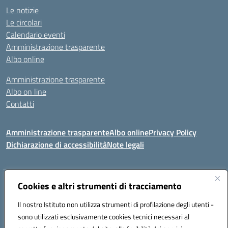
Le notizie
Le circolari
Calendario eventi
Amministrazione trasparente
Albo online
Amministrazione trasparente
Albo on line
Contatti
Amministrazione trasparente
Albo online
Privacy Policy
Dichiarazione di accessibilità
Note legali
Indirizzo:
Cookies e altri strumenti di tracciamento
Via Tirso, 07011 Bono (SS)
Centralino:
079790110
Email:
ssic820006@istruzione.it
Il nostro Istituto non utilizza strumenti di profilazione degli utenti -
Posta elettronica certificata (PEC):
ssic820006@pec.istruzione.it
sono utilizzati esclusivamente cookies tecnici necessari al
Codice fiscale: 81000530907