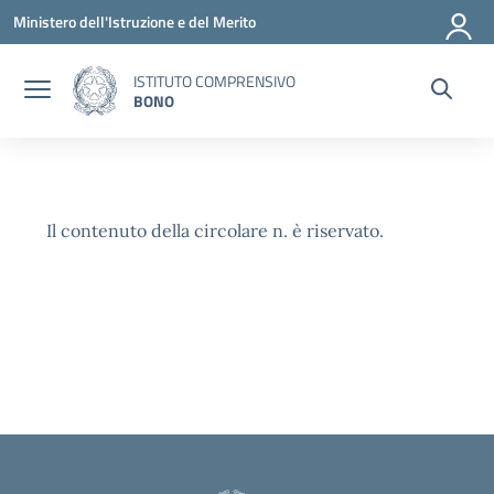
Vai ai contenuti
Vai al menu di navigazione
Vai al footer
Ministero dell'Istruzione e del Merito
ISTITUTO COMPRENSIVO
BONO
Il contenuto della circolare n. è riservato.