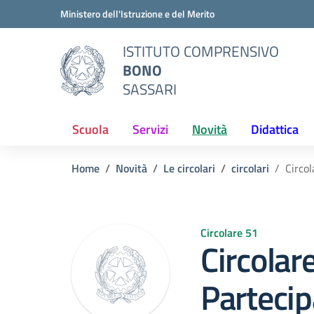
Vai ai contenuti
Vai al menu di navigazione
Vai al footer
Ministero dell'Istruzione e del Merito
ISTITUTO COMPRENSIVO
BONO
SASSARI
Scuola
Servizi
Novità
Didattica
Home
Novità
Le circolari
circolari
Circol
Circolare 51
Circolar
Partecip