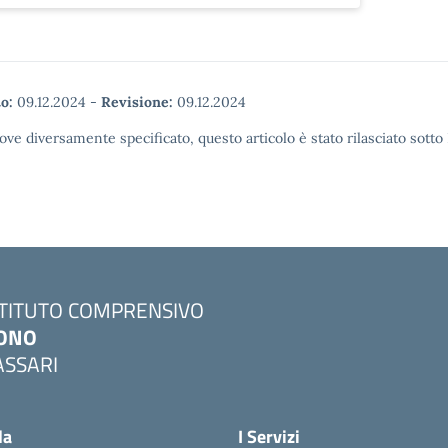
o:
09.12.2024
-
Revisione:
09.12.2024
ove diversamente specificato, questo articolo è stato rilasciato sott
STITUTO COMPRENSIVO
ONO
ASSARI
Visita la pagina iniziale della scuola
la
I Servizi