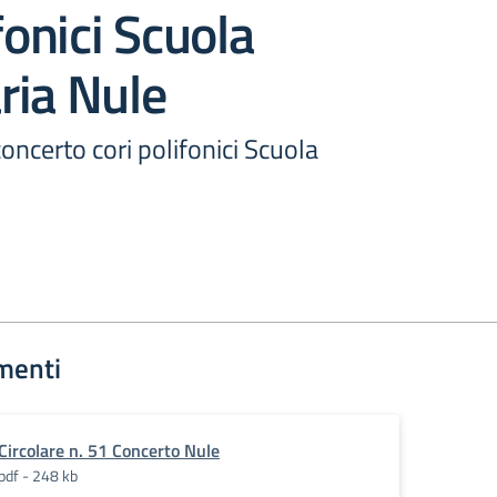
fonici Scuola
ria Nule
oncerto cori polifonici Scuola
e
menti
Circolare n. 51 Concerto Nule
pdf - 248 kb