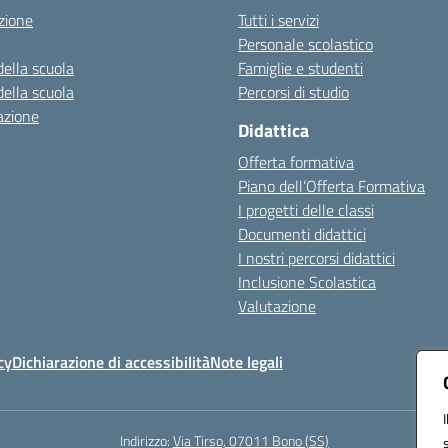
zione
Tutti i servizi
Personale scolastico
della scuola
Famiglie e studenti
della scuola
Percorsi di studio
azione
Didattica
Offerta formativa
Piano dell’Offerta Formativa
I progetti delle classi
Documenti didattici
I nostri percorsi didattici
Inclusione Scolastica
Valutazione
cy
Dichiarazione di accessibilità
Note legali
Indirizzo:
Via Tirso, 07011 Bono (SS)