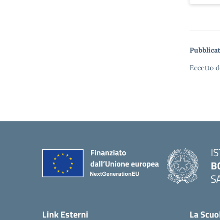
Pubblicat
Eccetto d
I
B
S
— 
Link Esterni
La Scuo