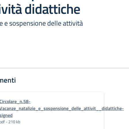
ività didattiche
e e sospensione delle attività
menti
Circolare_n.58-
Vacanze_natalizie_e_sospensione_delle_attivit__didattiche-
signed
pdf - 210 kb