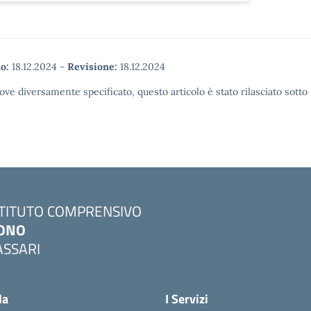
o:
18.12.2024
-
Revisione:
18.12.2024
ove diversamente specificato, questo articolo è stato rilasciato sott
STITUTO COMPRENSIVO
ONO
ASSARI
Visita la pagina iniziale della scuola
la
I Servizi