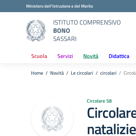
Vai ai contenuti
Vai al menu di navigazione
Vai al footer
Ministero dell'Istruzione e del Merito
ISTITUTO COMPRENSIVO
BONO
SASSARI
Scuola
Servizi
Novità
Didattica
Home
Novità
Le circolari
circolari
Circol
Circolare 58
Circolar
natalizi