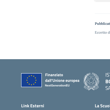
Pubblicat
Eccetto d
I
B
S
— 
Link Esterni
La Scuo