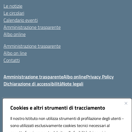
Le notizie
Le circolari
Calendario eventi
Amministrazione trasparente
Albo online
Amministrazione trasparente
Albo on line
Contatti
Amministrazione trasparente
Albo online
Privacy Policy
Dichiarazione di accessibilità
Note legali
Indirizzo:
Cookies e altri strumenti di tracciamento
Via Tirso, 07011 Bono (SS)
Centralino:
079790110
Email:
ssic820006@istruzione.it
Il nostro Istituto non utilizza strumenti di profilazione degli utenti -
Posta elettronica certificata (PEC):
ssic820006@pec.istruzione.it
sono utilizzati esclusivamente cookies tecnici necessari al
Codice fiscale: 81000530907