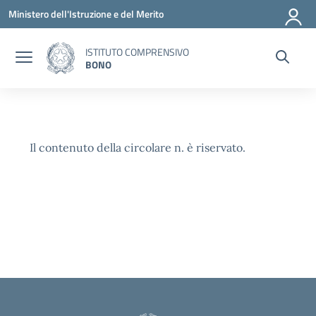
Vai ai contenuti
Vai al menu di navigazione
Vai al footer
Ministero dell'Istruzione e del Merito
ISTITUTO COMPRENSIVO
BONO
Il contenuto della circolare n. è riservato.