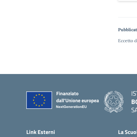
Pubblicat
Eccetto d
I
B
S
— 
Link Esterni
La Scuo