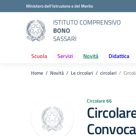
Vai ai contenuti
Vai al menu di navigazione
Vai al footer
Ministero dell'Istruzione e del Merito
ISTITUTO COMPRENSIVO
BONO
SASSARI
Scuola
Servizi
Novità
Didattica
Home
Novità
Le circolari
circolari
Circo
Circolare 66
Circolar
Convoca