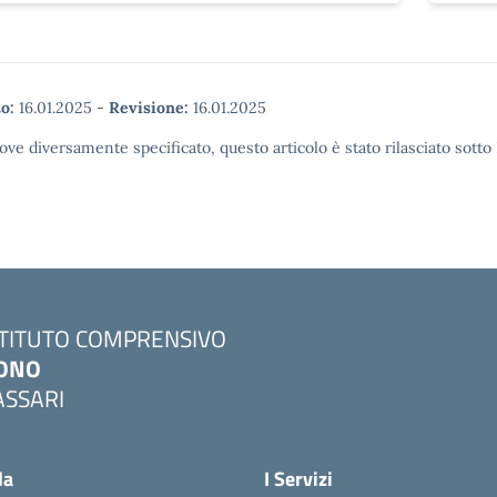
o:
16.01.2025
-
Revisione:
16.01.2025
ove diversamente specificato, questo articolo è stato rilasciato sott
STITUTO COMPRENSIVO
ONO
ASSARI
Visita la pagina iniziale della scuola
la
I Servizi