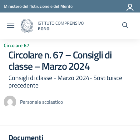
Vai ai contenuti
Vai al menu di navigazione
Vai al footer
Ministero dell'Istruzione e del Merito
ISTITUTO COMPRENSIVO
BONO
Circolare 67
Circolare n. 67 – Consigli di
classe – Marzo 2024
Consigli di classe - Marzo 2024- Sostituisce
precedente
Personale scolastico
Documenti