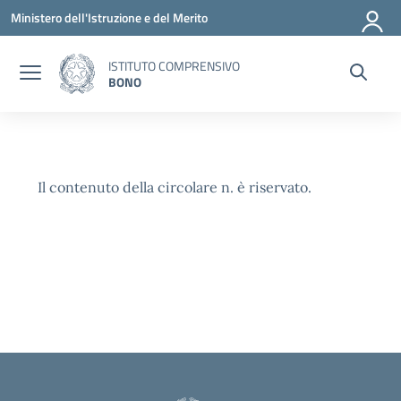
Vai ai contenuti
Vai al menu di navigazione
Vai al footer
Ministero dell'Istruzione e del Merito
ISTITUTO COMPRENSIVO
BONO
Il contenuto della circolare n. è riservato.