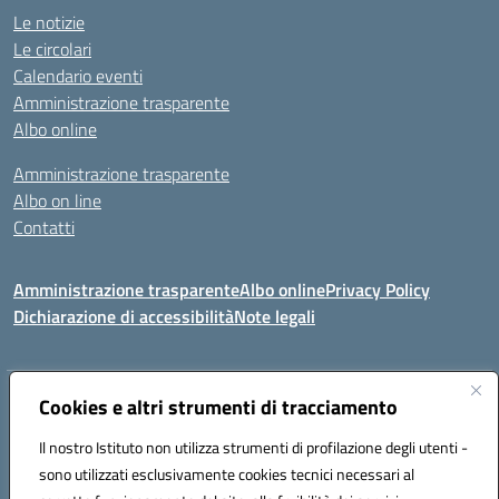
Le notizie
Le circolari
Calendario eventi
Amministrazione trasparente
Albo online
Amministrazione trasparente
Albo on line
Contatti
Amministrazione trasparente
Albo online
Privacy Policy
Dichiarazione di accessibilità
Note legali
Indirizzo:
Cookies e altri strumenti di tracciamento
Via Tirso, 07011 Bono (SS)
Centralino:
079790110
Email:
ssic820006@istruzione.it
Il nostro Istituto non utilizza strumenti di profilazione degli utenti -
Posta elettronica certificata (PEC):
ssic820006@pec.istruzione.it
sono utilizzati esclusivamente cookies tecnici necessari al
Codice fiscale: 81000530907