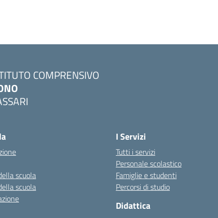
STITUTO COMPRENSIVO
ONO
ASSARI
Visita la pagina iniziale della scuola
la
I Servizi
zione
Tutti i servizi
Personale scolastico
della scuola
Famiglie e studenti
della scuola
Percorsi di studio
azione
Didattica