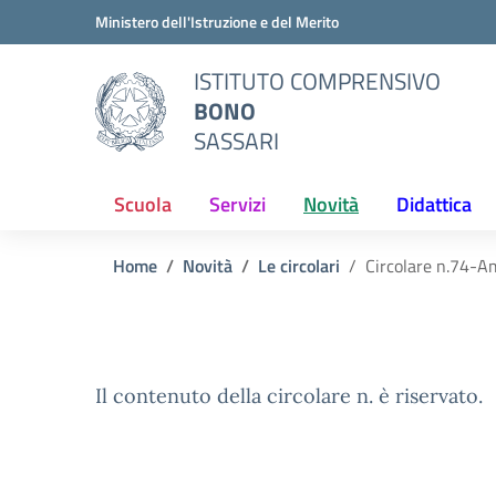
Vai ai contenuti
Vai al menu di navigazione
Vai al footer
Ministero dell'Istruzione e del Merito
ISTITUTO COMPRENSIVO
BONO
SASSARI
Scuola
Servizi
Novità
Didattica
Home
Novità
Le circolari
Circolare n.74-Am
Il contenuto della circolare n. è riservato.