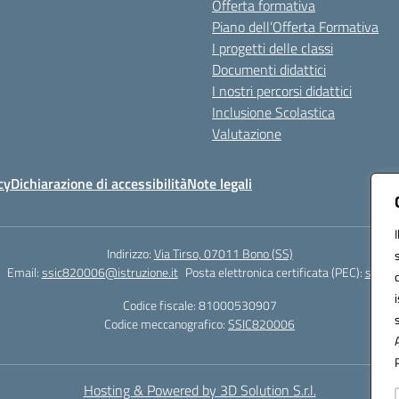
Offerta formativa
Piano dell’Offerta Formativa
I progetti delle classi
Documenti didattici
I nostri percorsi didattici
Inclusione Scolastica
Valutazione
cy
Dichiarazione di accessibilità
Note legali
Indirizzo:
Via Tirso, 07011 Bono (SS)
Email:
ssic820006@istruzione.it
Posta elettronica certificata (PEC):
ssic82
Codice fiscale: 81000530907
Codice meccanografico:
SSIC820006
Hosting & Powered by 3D Solution S.r.l.