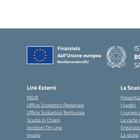
I
B
S
— 
Link Esterni
La Scuo
MIUR
Presenta
Ufficio Scolastico Regionale
I luoghi
Ufficio Scolastico Territoriale
I numeri 
Scuola in Chiaro
Le carte 
Iscrizioni On Line
Organizz
Invalsi
La storia