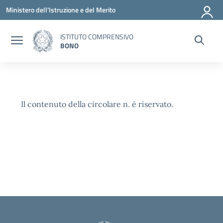
Vai ai contenuti
Vai al menu di navigazione
Vai al footer
Ministero dell'Istruzione e del Merito
ISTITUTO COMPRENSIVO
BONO
Il contenuto della circolare n. è riservato.