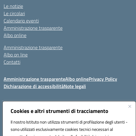
Le notizie
Le circolari
Calendario eventi
Amministrazione trasparente
Albo online
Amministrazione trasparente
Albo on line
Contatti
Amministrazione trasparente
Albo online
Privacy Policy
Dichiarazione di accessibilità
Note legali
Indirizzo:
Cookies e altri strumenti di tracciamento
Via Tirso, 07011 Bono (SS)
Centralino:
079790110
Email:
ssic820006@istruzione.it
Il nostro Istituto non utilizza strumenti di profilazione degli utenti -
Posta elettronica certificata (PEC):
ssic820006@pec.istruzione.it
sono utilizzati esclusivamente cookies tecnici necessari al
Codice fiscale: 81000530907