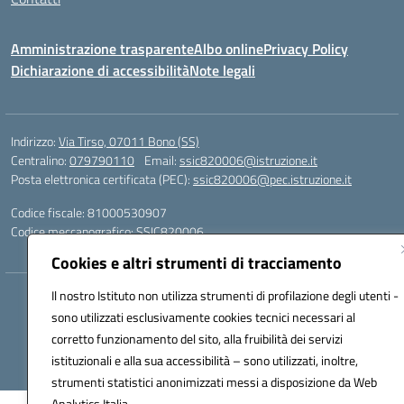
Amministrazione trasparente
Albo online
Privacy Policy
Dichiarazione di accessibilità
Note legali
Indirizzo:
Via Tirso, 07011 Bono (SS)
Centralino:
079790110
Email:
ssic820006@istruzione.it
Posta elettronica certificata (PEC):
ssic820006@pec.istruzione.it
Codice fiscale: 81000530907
Codice meccanografico:
SSIC820006
Cookies e altri strumenti di tracciamento
Il nostro Istituto non utilizza strumenti di profilazione degli utenti -
Hosting & Powered by 3D Solution S.r.l.
sono utilizzati esclusivamente cookies tecnici necessari al
Concept & Design by Designers Italia
corretto funzionamento del sito, alla fruibilità dei servizi
istituzionali e alla sua accessibilità – sono utilizzati, inoltre,
strumenti statistici anonimizzati messi a disposizione da Web
Analytics Italia.