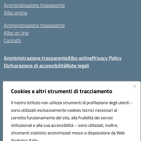
Amministrazione trasparente
Albo online
Amministrazione trasparente
Albo on line
Contatti
Amministrazione trasparente
Albo online
Privacy Policy
Dichiarazione di accessibilità
Note legali
Indirizzo:
Cookies e altri strumenti di tracciamento
Via Tirso, 07011 Bono (SS)
Centralino:
079790110
Email:
ssic820006@istruzione.it
Il nostro Istituto non utilizza strumenti di profilazione degli utenti -
Posta elettronica certificata (PEC):
ssic820006@pec.istruzione.it
sono utilizzati esclusivamente cookies tecnici necessari al
Codice fiscale: 81000530907
corretto funzionamento del sito, alla fruibilità dei servizi
Codice meccanografico:
SSIC820006
istituzionali e alla sua accessibilità – sono utilizzati, inoltre,
strumenti statistici anonimizzati messi a disposizione da Web
Analytics Italia.