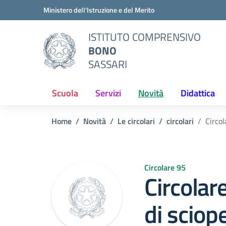
Vai ai contenuti
Vai al menu di navigazione
Vai al footer
Ministero dell'Istruzione e del Merito
ISTITUTO COMPRENSIVO
BONO
SASSARI
Scuola
Servizi
Novità
Didattica
Home
Novità
Le circolari
circolari
Circol
Circolare 95
Circolar
di sciop