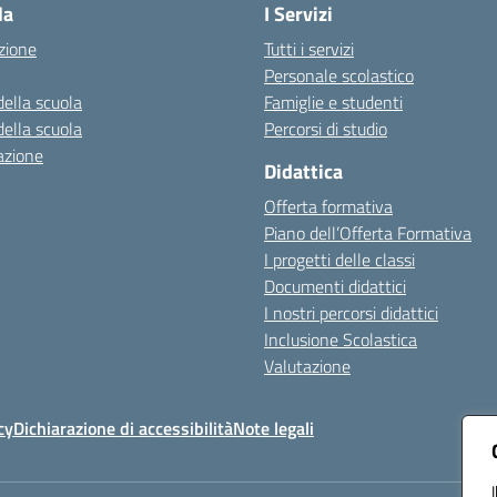
la
I Servizi
zione
Tutti i servizi
Personale scolastico
della scuola
Famiglie e studenti
della scuola
Percorsi di studio
azione
Didattica
Offerta formativa
Piano dell’Offerta Formativa
I progetti delle classi
Documenti didattici
I nostri percorsi didattici
Inclusione Scolastica
Valutazione
cy
Dichiarazione di accessibilità
Note legali