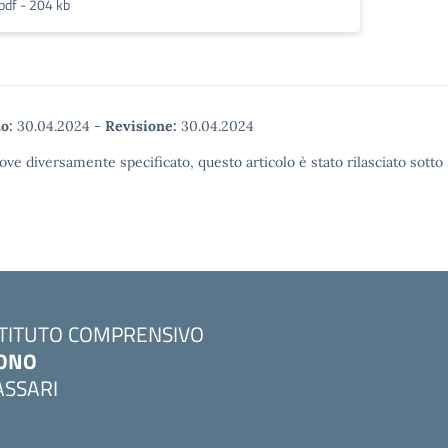
pdf - 204 kb
o:
30.04.2024
-
Revisione:
30.04.2024
ove diversamente specificato, questo articolo è stato rilasciato sott
STITUTO COMPRENSIVO
ONO
ASSARI
Visita la pagina iniziale della scuola