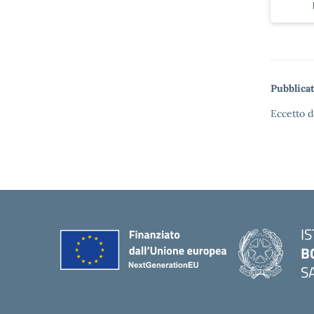
Pubblicat
Eccetto d
I
B
S
— 