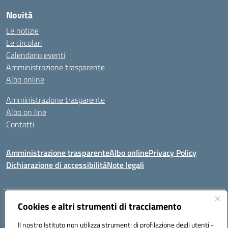
Novità
Le notizie
Le circolari
Calendario eventi
Amministrazione trasparente
Albo online
Amministrazione trasparente
Albo on line
Contatti
Amministrazione trasparente
Albo online
Privacy Policy
Dichiarazione di accessibilità
Note legali
Indirizzo:
Cookies e altri strumenti di tracciamento
Via Tirso, 07011 Bono (SS)
Centralino:
079790110
Email:
ssic820006@istruzione.it
Il nostro Istituto non utilizza strumenti di profilazione degli utenti -
Posta elettronica certificata (PEC):
ssic820006@pec.istruzione.it