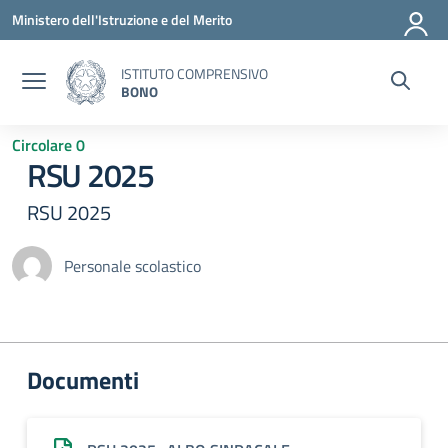
Vai ai contenuti
Vai al menu di navigazione
Vai al footer
Ministero dell'Istruzione e del Merito
ISTITUTO COMPRENSIVO
BONO
Circolare 0
RSU 2025
RSU 2025
Personale scolastico
Documenti