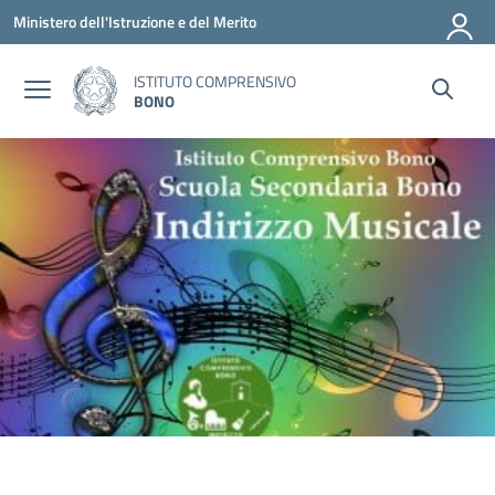
Vai ai contenuti
Vai al menu di navigazione
Vai al footer
Ministero dell'Istruzione e del Merito
ISTITUTO COMPRENSIVO
BONO