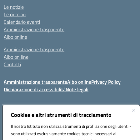
Le notizie
Le circolari
Calendario eventi
Amministrazione trasparente
Albo online
Amministrazione trasparente
Albo on line
Contatti
Amministrazione trasparente
Albo online
Privacy Policy
Dichiarazione di accessibilità
Note legali
Indirizzo:
Via Tirso, 07011 Bono (SS)
Cookies e altri strumenti di tracciamento
Centralino:
079790110
Email:
ssic820006@istruzione.it
Il nostro Istituto non utilizza strumenti di profilazione degli utenti -
Posta elettronica certificata (PEC):
ssic820006@pec.istruzione.it
sono utilizzati esclusivamente cookies tecnici necessari al
Codice fiscale: 81000530907