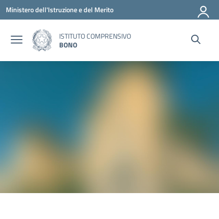
Vai ai contenuti
Vai al menu di navigazione
Vai al footer
Ministero dell'Istruzione e del Merito
ISTITUTO COMPRENSIVO
BONO