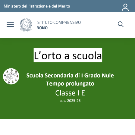
Vai ai contenuti
Vai al menu di navigazione
Vai al footer
Ministero dell'Istruzione e del Merito
ISTITUTO COMPRENSIVO
BONO